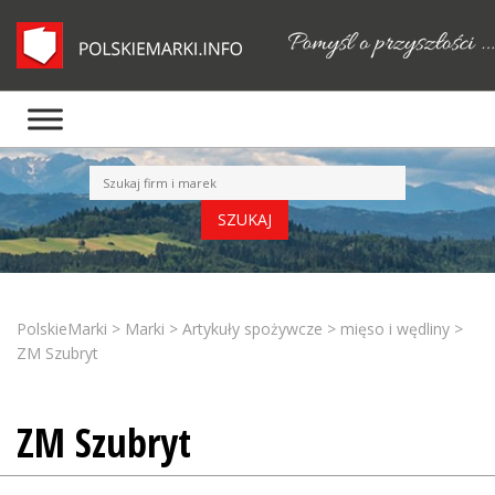
PolskieMarki
>
Marki
>
Artykuły spożywcze
>
mięso i wędliny
>
ZM Szubryt
ZM Szubryt