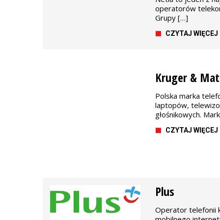
operatorów teleko
Grupy […]
CZYTAJ WIĘCEJ
Kruger & Mat
Polska marka tele
laptopów, telewiz
głośnikowych. Marka
CZYTAJ WIĘCEJ
Plus
Operator telefonii
mobilnego internet