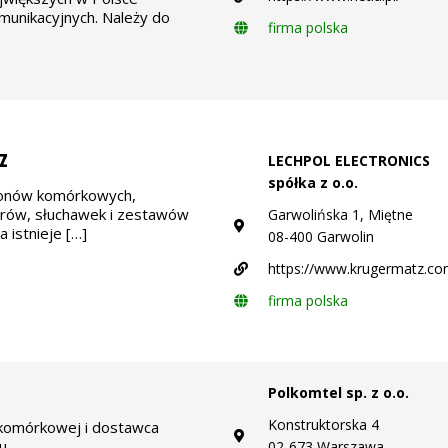
munikacyjnych. Należy do
firma polska
z
LECHPOL ELECTRONICS
spółka z o.o.
fonów komórkowych,
orów, słuchawek i zestawów
Garwolińska 1, Miętne
 istnieje […]
08-400 Garwolin
https://www.krugermatz.co
firma polska
Polkomtel sp. z o.o.
Konstruktorska 4
 komórkowej i dostawca
u.
02-673 Warszawa