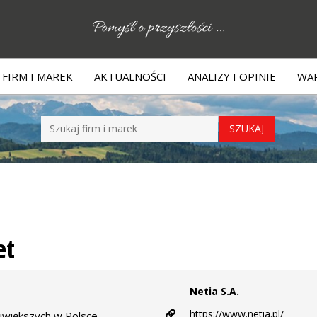
FIRM I MAREK
AKTUALNOŚCI
ANALIZY I OPINIE
WAR
et
Netia S.A.
https://www.netia.pl/
ajwiększych w Polsce