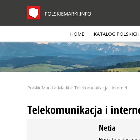
HOME
KATALOG POLSKICH 
PolskieMarki
>
Marki
>
Telekomunikacja i internet
Telekomunikacja i intern
Netia
Netia to jeden z n