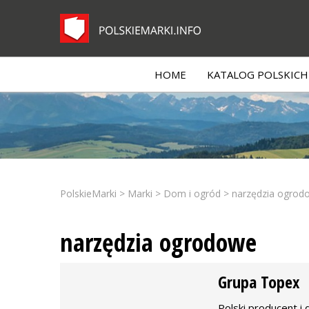
HOME
KATALOG POLSKICH 
PolskieMarki
>
Marki
>
Dom i ogród
>
narzędzia ogrod
narzędzia ogrodowe
Grupa Topex
Polski producent i 