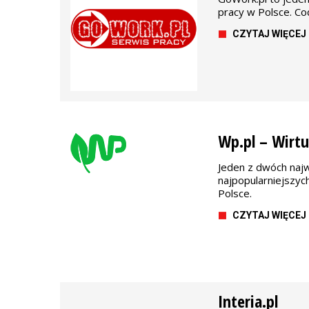
pracy w Polsce. Co
CZYTAJ WIĘCEJ
Wp.pl – Wirtu
Jeden z dwóch najw
najpopularniejszyc
Polsce.
CZYTAJ WIĘCEJ
Interia.pl