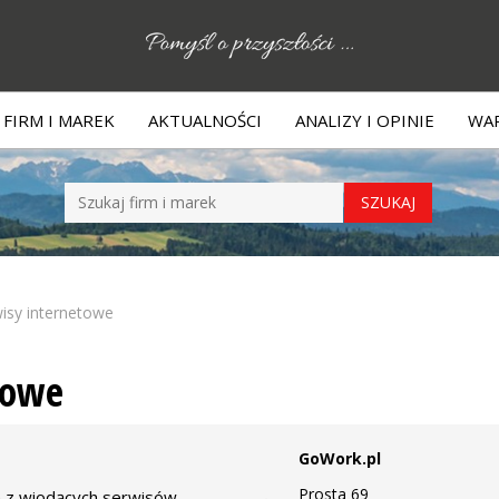
FIRM I MAREK
AKTUALNOŚCI
ANALIZY I OPINIE
WAR
wisy internetowe
towe
GoWork.pl
Prosta 69
n z wiodących serwisów