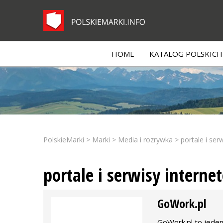
HOME
KATALOG POLSKICH 
PolskieMarki
>
Marki
>
Media i rozrywka
>
portale i ser
portale i serwisy interne
GoWork.pl
GoWork.pl to jede