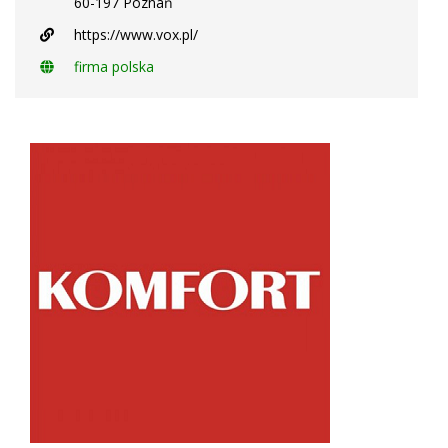
60-197 Poznań
https://www.vox.pl/
firma polska