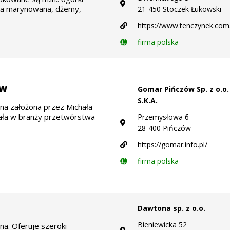
ka marynowana, dżemy,
21-450 Stoczek Łukowski
https://www.tenczynek.com.
firma polska
ów
Gomar Pińczów Sp. z o.o.
S.K.A.
nna założona przez Michała
iała w branży przetwórstwa
Przemysłowa 6
28-400 Pińczów
https://gomar.info.pl/
firma polska
Dawtona sp. z o.o.
Bieniewicka 52
na. Oferuje szeroki