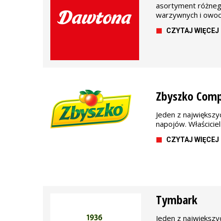
asortyment różne
warzywnych i owoc
CZYTAJ WIĘCEJ
Zbyszko Com
Jeden z największ
napojów. Właściciel 
CZYTAJ WIĘCEJ
Tymbark
Jeden z największ