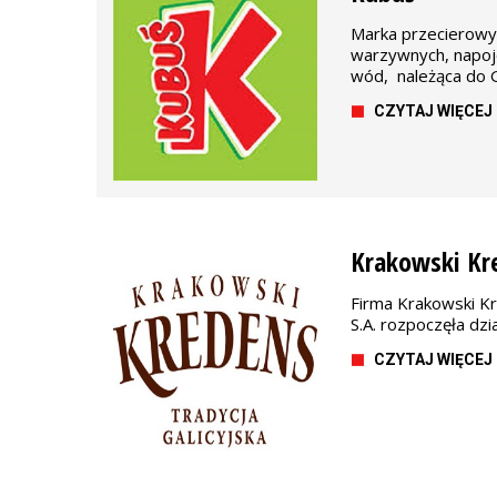
Marka przecierow
warzywnych, napo
wód, należąca do 
CZYTAJ WIĘCEJ
Krakowski Kr
Firma Krakowski Kr
S.A. rozpoczęła dzi
CZYTAJ WIĘCEJ