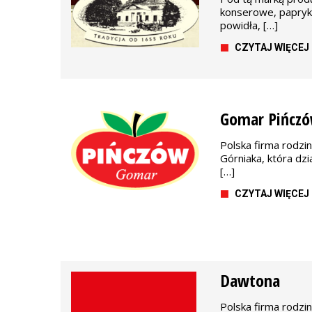
konserowe, papry
powidła, […]
CZYTAJ WIĘCEJ
Gomar Pińcz
Polska firma rodzi
Górniaka, która dz
[…]
CZYTAJ WIĘCEJ
Dawtona
Polska firma rodzin