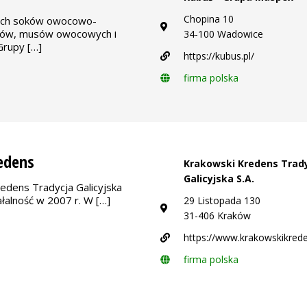
Chopina 10
ych soków owocowo-
jów, musów owocowych i
34-100 Wadowice
Grupy […]
https://kubus.pl/
firma polska
edens
Krakowski Kredens Trad
Galicyjska S.A.
edens Tradycja Galicyjska
ałalność w 2007 r. W […]
29 Listopada 130
31-406 Kraków
https://www.krakowskikrede
firma polska