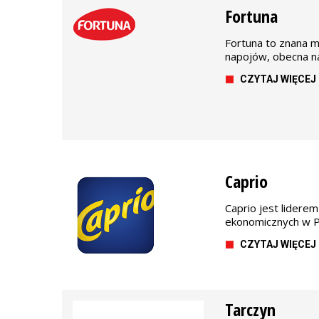
Fortuna
Fortuna to znana m
napojów, obecna na
CZYTAJ WIĘCEJ
Caprio
Caprio jest lidere
ekonomicznych w Po
CZYTAJ WIĘCEJ
Tarczyn