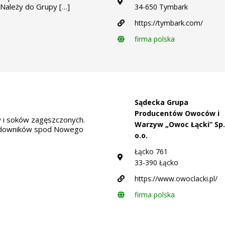
Należy do Grupy […]
34-650 Tymbark
https://tymbark.com/
firma polska
Sądecka Grupa
Producentów Owoców i
i soków zagęszczonych.
Warzyw „Owoc Łącki” Sp.
sadowników spod Nowego
o.o.
Łącko 761
33-390 Łącko
https://www.owoclacki.pl/
firma polska