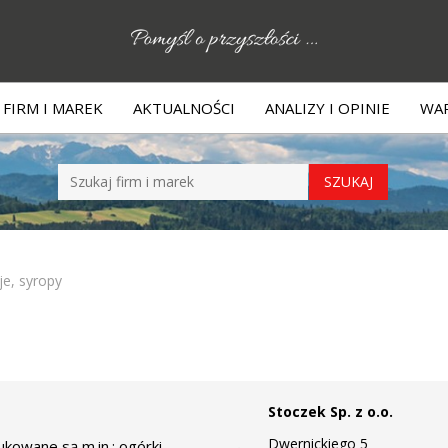
FIRM I MAREK
AKTUALNOŚCI
ANALIZY I OPINIE
WAR
je, syropy
Stoczek Sp. z o.o.
Dwernickiego 5
kowane są m.in.: ogórki