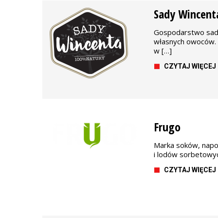
Sady Wincent
Gospodarstwo sadow
własnych owoców. 
w […]
CZYTAJ WIĘCEJ
Frugo
Marka soków, napo
i lodów sorbetowyc
CZYTAJ WIĘCEJ