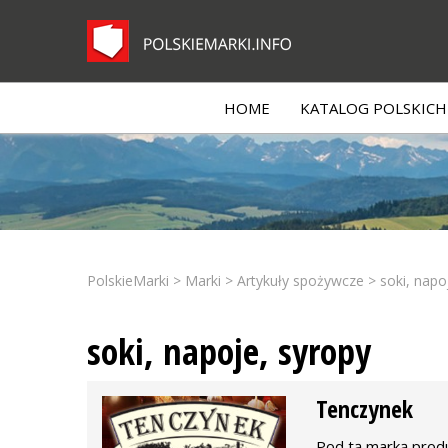
HOME
KATALOG POLSKICH 
PolskieMarki
>
Marki
>
Artykuły spożywcze
>
soki, napo
soki, napoje, syropy
Tenczynek
Pod tą marką produ