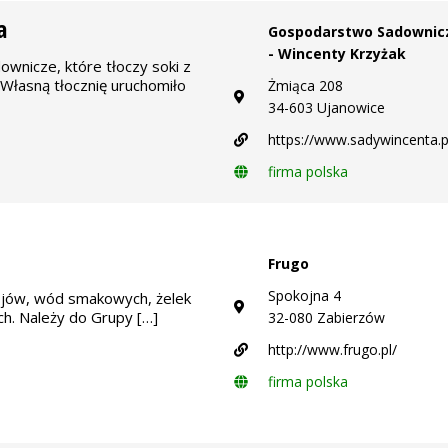
a
Gospodarstwo Sadownic
- Wincenty Krzyżak
nicze, które tłoczy soki z
Własną tłocznię uruchomiło
Żmiąca 208
34-603 Ujanowice
https://www.sadywincenta.p
firma polska
Frugo
Spokojna 4
jów, wód smakowych, żelek
h. Należy do Grupy […]
32-080 Zabierzów
http://www.frugo.pl/
firma polska