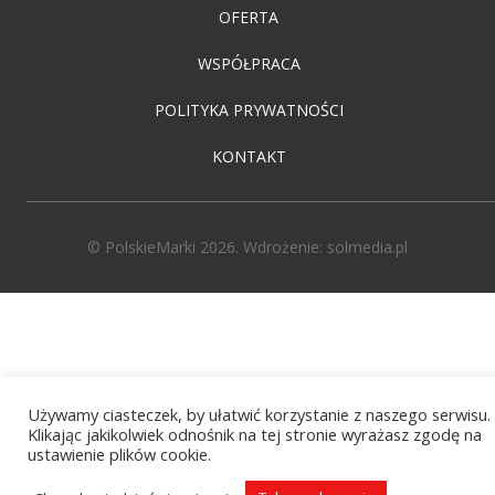
OFERTA
WSPÓŁPRACA
POLITYKA PRYWATNOŚCI
KONTAKT
© PolskieMarki 2026. Wdrożenie:
solmedia.pl
Używamy ciasteczek, by ułatwić korzystanie z naszego serwisu.
Klikając jakikolwiek odnośnik na tej stronie wyrażasz zgodę na
ustawienie plików cookie.