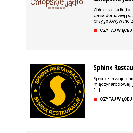
Chłopskie Jadło to 
dania domowej pols
przygotowywane z
CZYTAJ WIĘCEJ
Sphinx Restau
Sphinx serwuje dani
międzynarodowej. J
[…]
CZYTAJ WIĘCEJ