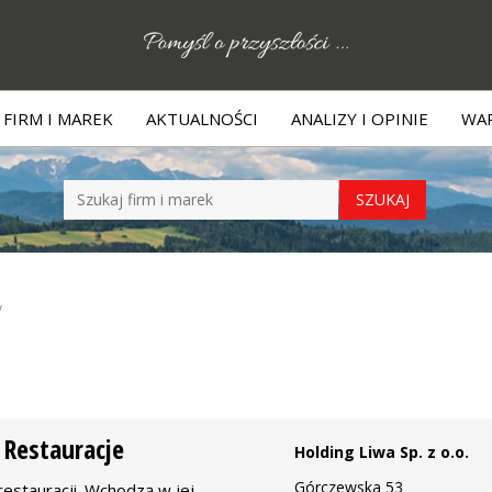
FIRM I MAREK
AKTUALNOŚCI
ANALIZY I OPINIE
WAR
y
 Restauracje
Holding Liwa Sp. z o.o.
Górczewska 53
 restauracji. Wchodzą w jej