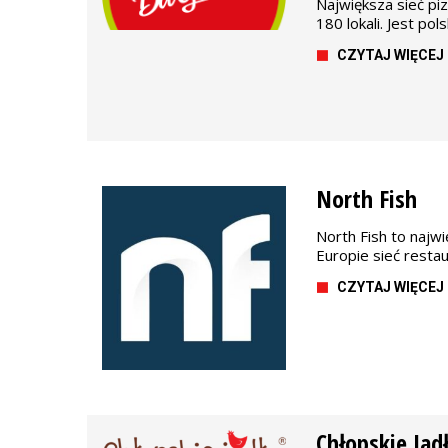
Największa sieć piz
180 lokali. Jest pols
CZYTAJ WIĘCEJ
North Fish
North Fish to najw
Europie sieć restau
CZYTAJ WIĘCEJ
Chłopskie Jad