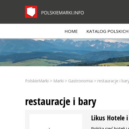
HOME
KATALOG POLSKICH 
PolskieMarki
>
Marki
>
Gastronomia
>
restauracje i bar
restauracje i bary
Likus Hotele i
Polska sieć hoteli i