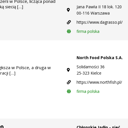
zerii w Polsce, licząca ponad
ką siecią […]
Jana Pawła II 18 lok. 120
00-116 Warszawa
https://www.dagrasso.pl/
firma polska
North Food Polska S.A.
Solidarności 36
iększa w Polsce, a druga w
racji […]
25-323 Kielce
https://www.northfish.pl/
firma polska
ło
Chłopskie Jadło - sieć