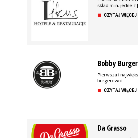
skład m.in. jedne z 
CZYTAJ WIĘCEJ
Bobby Burger
Pierwsza i najwięk
burgerowni.
CZYTAJ WIĘCEJ
Da Grasso