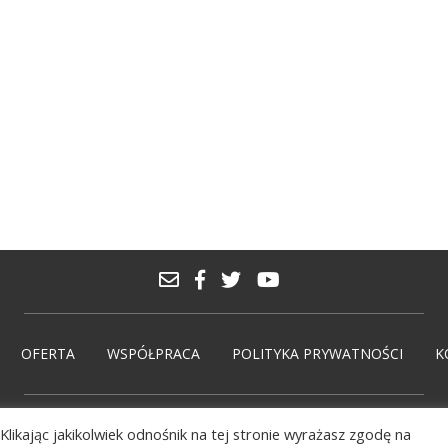
OFERTA
WSPÓŁPRACA
POLITYKA PRYWATNOŚCI
K
Klikając jakikolwiek odnośnik na tej stronie wyrażasz zgodę na
© PolskieMarki 2026. Wdrożenie:
solmedia.pl