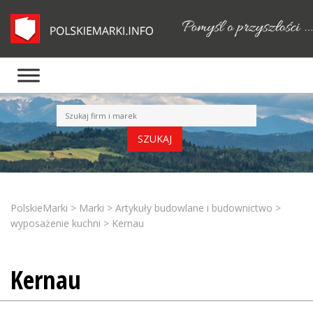
PolskieMarki
>
Marki
>
Artykuły budowlane i budownictwo
>
wyposażenie kuchni
>
Kernau
Kernau