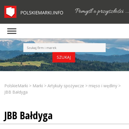
PolskieMarki
>
Marki
>
Artykuły spożywcze
>
mięso i wędliny
>
JBB Bałdyga
JBB Bałdyga