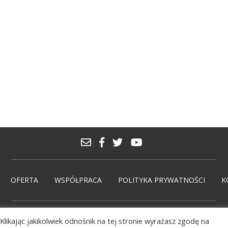
OFERTA
WSPÓŁPRACA
POLITYKA PRYWATNOŚCI
K
Klikając jakikolwiek odnośnik na tej stronie wyrażasz zgodę na
© PolskieMarki 2026. Wdrożenie:
solmedia.pl