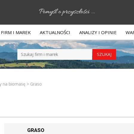
FIRM I MAREK
AKTUALNOŚCI
ANALIZY I OPINIE
WAR
ły na biomasę
>
Graso
GRASO