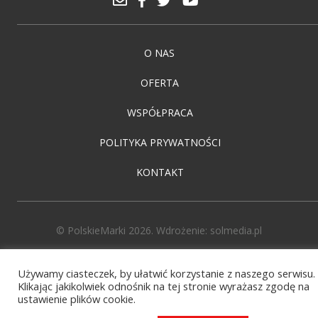
O NAS
OFERTA
WSPÓŁPRACA
POLITYKA PRYWATNOŚCI
KONTAKT
© PolskieMarki 2026. Wdrożenie:
solmedia.pl
Używamy ciasteczek, by ułatwić korzystanie z naszego serwisu.
Klikając jakikolwiek odnośnik na tej stronie wyrażasz zgodę na
ustawienie plików cookie.