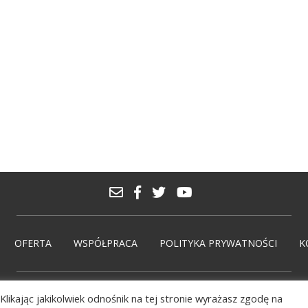
OFERTA
WSPÓŁPRACA
POLITYKA PRYWATNOŚCI
K
Klikając jakikolwiek odnośnik na tej stronie wyrażasz zgodę na
© PolskieMarki 2026. Wdrożenie:
solmedia.pl