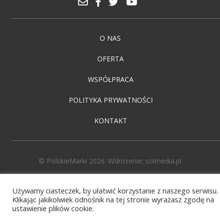
O NAS
OFERTA
WSPÓŁPRACA
POLITYKA PRYWATNOŚCI
KONTAKT
© PolskieMarki 2026. Wdrożenie:
solmedia.pl
Używamy ciasteczek, by ułatwić korzystanie z naszego serwisu.
Klikając jakikolwiek odnośnik na tej stronie wyrażasz zgodę na
ustawienie plików cookie.