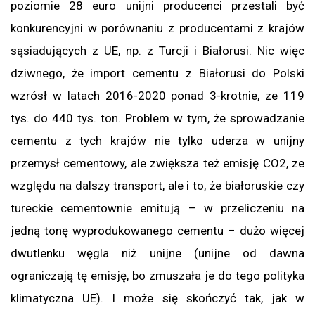
poziomie 28 euro unijni producenci przestali być
konkurencyjni w porównaniu z producentami z krajów
sąsiadujących z UE, np. z Turcji i Białorusi. Nic więc
dziwnego, że import cementu z Białorusi do Polski
wzrósł w latach 2016-2020 ponad 3-krotnie, ze 119
tys. do 440 tys. ton. Problem w tym, że sprowadzanie
cementu z tych krajów nie tylko uderza w unijny
przemysł cementowy, ale zwiększa też emisję CO2, ze
względu na dalszy transport, ale i to, że białoruskie czy
tureckie cementownie emitują – w przeliczeniu na
jedną tonę wyprodukowanego cementu – dużo więcej
dwutlenku węgla niż unijne (unijne od dawna
ograniczają tę emisję, bo zmuszała je do tego polityka
klimatyczna UE). I może się skończyć tak, jak w