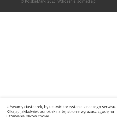
© PolskieMarki 2026. Wdrożenie:
solmedia.pl
Używamy ciasteczek, by ułatwić korzystanie z naszego serwisu.
Klikając jakikolwiek odnośnik na tej stronie wyrażasz zgodę na
ustawienie plików cookie.