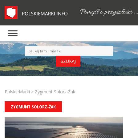
PolskieMarki
>
Zygmunt Solorz-Żak
ZYGMUNT SOLORZ-ŻAK