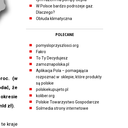
W Polsce bardzo podrożeje gaz.
Dlaczego?
Obłuda klimatyczna
POLECANE
pomysloprzyszlosci.org
Fakro
To Ty Decydujesz
zamoznapolska.pl
Aplikacja Pola – pomagająca
rozpoznać w sklepie, które produkty
roc. (w
są polskie
dać, że
polskiekupujeto.pl
koliber.org
okresie
Polskie Towarzystwo Gospodarcze
ld zł).
Solmedia strony internetowe
te kraje