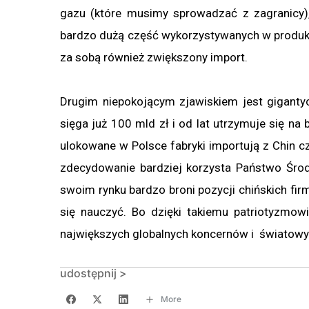
gazu (które musimy sprowadzać z zagranicy),
bardzo dużą część wykorzystywanych w produkcji
za sobą również zwiększony import.
Drugim niepokojącym zjawiskiem jest gigantyc
sięga już 100 mld zł i od lat utrzymuje się n
ulokowane w Polsce fabryki importują z Chin c
zdecydowanie bardziej korzysta Państwo Środk
swoim rynku bardzo broni pozycji chińskich fi
się nauczyć. Bo dzięki takiemu patriotyzmo
największych globalnych koncernów i światowy
udostępnij >
More