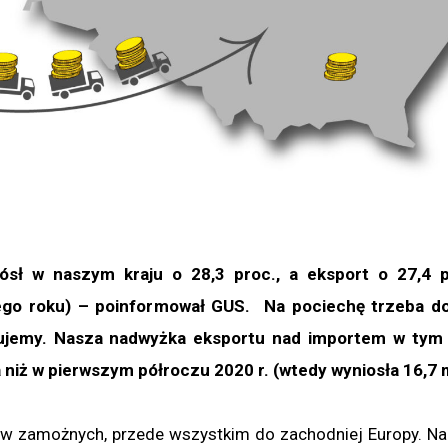
sł w naszym kraju o 28,3 proc., a eksport o 27,4 p
go roku) – poinformował GUS. Na pociechę trzeba do
tujemy. Nasza nadwyżka eksportu nad importem w tym 
a niż w pierwszym półroczu 2020 r. (wtedy wyniosła 16,7 m
ów zamożnych, przede wszystkim do zachodniej Europy. Na 