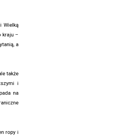
i Wielką
 kraju –
tanią, a
le także
tszymi i
ypada na
raniczne
n ropy i