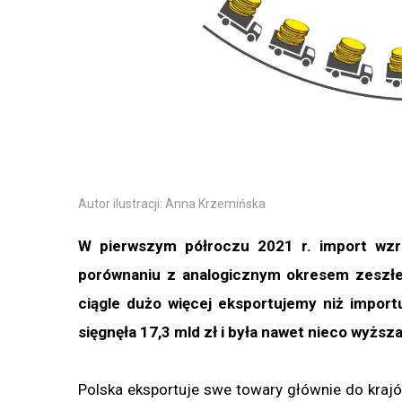
Autor ilustracji: Anna Krzemińska
W pierwszym półroczu 2021 r. import wzró
porównaniu z analogicznym okresem zeszłe
ciągle dużo więcej eksportujemy niż impor
sięgnęła 17,3 mld zł i była nawet nieco wyższ
Polska eksportuje swe towary głównie do kraj