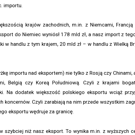
. importu.
szością krajów zachodnich, m.in. z Niemcami, Francją 
sport do Niemiec wyniósł 178 mld zł, a nasz import z tego
ki w handlu z tym krajem, 20 mld zł – w handlu z Wielką Bry
kę importu nad eksportem) nie tylko z Rosją czy Chinami, a
i, Belgią czy Koreą Południową. Czyli z krajami boga
i. Na dodatek większość polskiego eksportu wciąż prz
h koncernów. Czyli zarabiają na nim przede wszystkim zag
iego eksportu wędruje za granicę.
ów szybciej niż nasz eksport. To wynika m.in. z wyższych ce