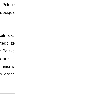
w Polsce
 pociąga
ali roku
tego, że
a Polską
które na
winniśmy
do grona