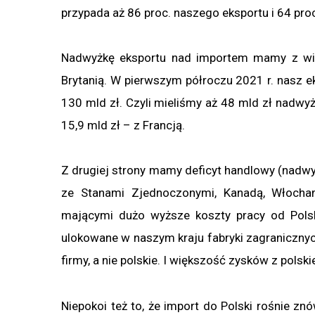
przypada aż 86 proc. naszego eksportu i 64 proc
Nadwyżkę eksportu nad importem mamy z więk
Brytanią. W pierwszym półroczu 2021 r. nasz ek
130 mld zł. Czyli mieliśmy aż 48 mld zł nadwyż
15,9 mld zł – z Francją.
Z drugiej strony mamy deficyt handlowy (nadwyż
ze Stanami Zjednoczonymi, Kanadą, Włocham
mającymi dużo wyższe koszty pracy od Polsk
ulokowane w naszym kraju fabryki zagranicznyc
firmy, a nie polskie. I większość zysków z polsk
Niepokoi też to, że import do Polski rośnie zn