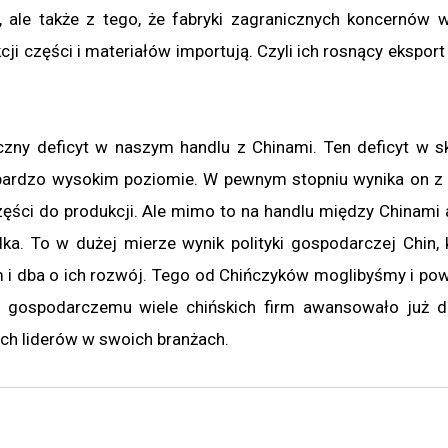
 ale także z tego, że fabryki zagranicznych koncernów 
 części i materiałów importują. Czyli ich rosnący eksport
zny deficyt w naszym handlu z Chinami. Ten deficyt w sk
a bardzo wysokim poziomie. W pewnym stopniu wynika on z 
zęści do produkcji. Ale mimo to na handlu między Chinami 
a. To w dużej mierze wynik polityki gospodarczej Chin, 
rm i dba o ich rozwój. Tego od Chińczyków moglibyśmy i po
wi gospodarczemu wiele chińskich firm awansowało już 
ch liderów w swoich branżach.