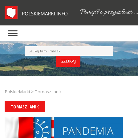
PolskieMarki
>
Tomasz Janik
TOMASZ JANIK