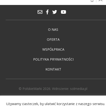
O NAS
OFERTA
WSPÓŁPRACA
POLITYKA PRYWATNOŚCI
KONTAKT
© PolskieMarki 2026. Wdrożenie:
solmedia.pl
Używamy ciasteczek, by ułatwić korzystanie z naszego serwisu.