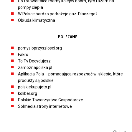
Po fotowoltaice mamy kolejny boom, tym razem na
pompy ciepła
W Polsce bardzo podrożeje gaz. Dlaczego?
Obłuda klimatyczna
POLECANE
pomysloprzyszlosci.org
Fakro
To Ty Decydujesz
zamoznapolska.pl
Aplikacja Pola – pomagająca rozpoznać w sklepie, które
produkty są polskie
polskiekupujeto.pl
koliber.org
Polskie Towarzystwo Gospodarcze
Solmedia strony internetowe