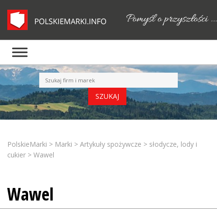
PolskieMarki
>
Marki
>
Artykuły spożywcze
>
słodycze, lody i
cukier
>
Wawel
Wawel