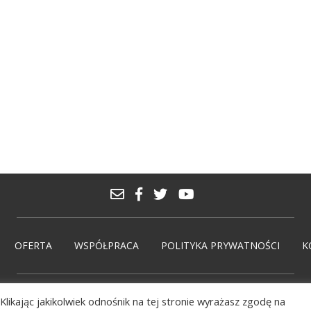
OFERTA
WSPÓŁPRACA
POLITYKA PRYWATNOŚCI
K
Klikając jakikolwiek odnośnik na tej stronie wyrażasz zgodę na
© PolskieMarki 2026. Wdrożenie:
solmedia.pl