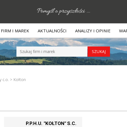
FIRM I MAREK
AKTUALNOŚCI
ANALIZY I OPINIE
WAR
y c.o.
>
Kołton
P.P.H.U. "KOŁTON" S.C.