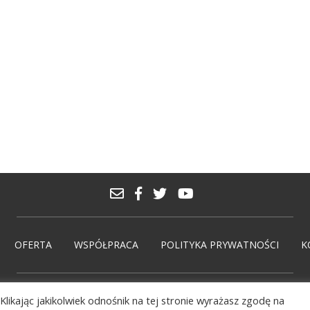
OFERTA
WSPÓŁPRACA
POLITYKA PRYWATNOŚCI
K
Klikając jakikolwiek odnośnik na tej stronie wyrażasz zgodę na
© PolskieMarki 2026. Wdrożenie:
solmedia.pl