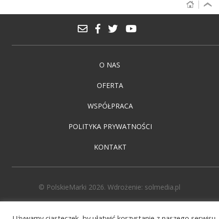
O NAS
OFERTA
WSPÓŁPRACA
POLITYKA PRYWATNOŚCI
KONTAKT
© PolskieMarki 2026. Wdrożenie:
solmedia.pl
Używamy ciasteczek, by ułatwić korzystanie z naszego serwisu.